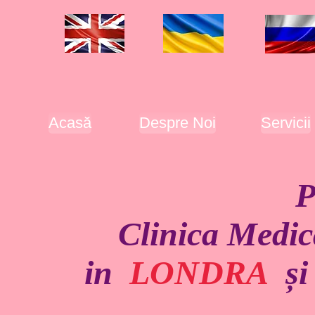
Аcasă
Despre Noi
Servicii
Pri
Clinica Medicală
in
LONDRA
ș