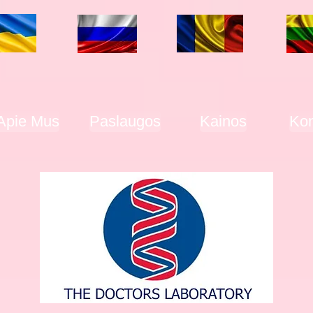
Apie Mus
Paslaugos
Kainos
Kon