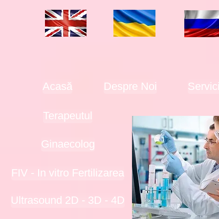
Аcasă
Despre Noi
Servici
Terapeutul
Ginaecolog
FIV - In vitro Fertilizarea
Ultrasound 2D - 3D - 4D