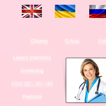
Glówny
O Nas
Usł
Lekarz Internista
Ginekolog
USG 2D - 3D - 4D
Pediatra