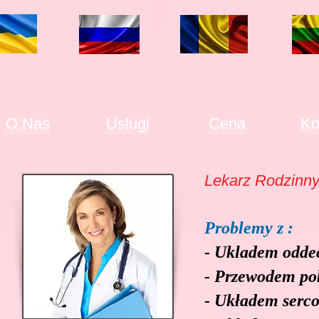
O Nas
Usługi
Cena
Ko
Lekarz Rodzinny
Problemy z :
- Ukladem odd
- Przewodem p
- Układem serc