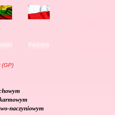
ntakt
Partners
 (GP)
echowym
okarmowym
owo-naczyniowym