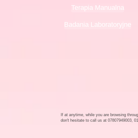
Terapia Manualna
Badania Laboratoryjne
If at anytime, while you are browsing throu
don't hesitate to call us
at 07807949003, 01